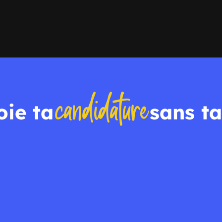
candidature
oie ta
sans ta