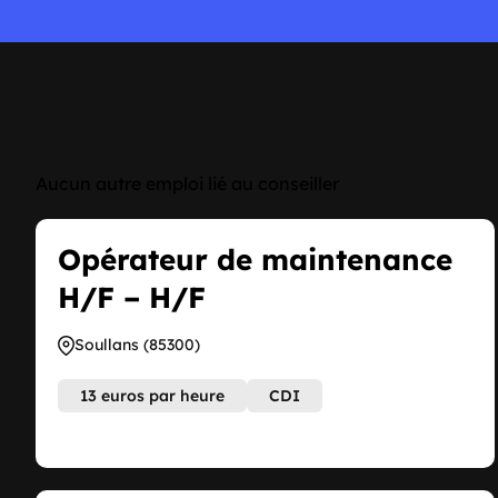
Aucun autre emploi lié au conseiller
Opérateur de maintenance
H/F – H/F
Soullans (85300)
13 euros par heure
CDI