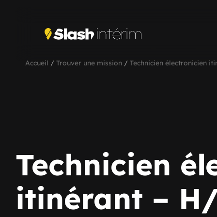
Accueil
/
Trouver une mission
/
Technicien électronicien it
Technicien él
itinérant – H