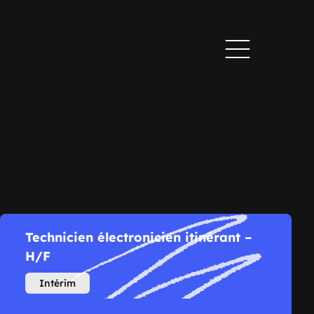
Technicien électronicien itinérant –
H/F
Intérim