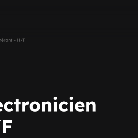
inérant – H/F
ectronicien
/F