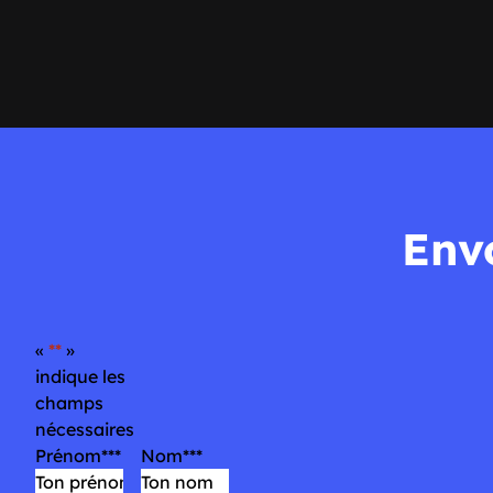
Env
«
*
»
indique les
champs
nécessaires
Prénom
*
Nom
*