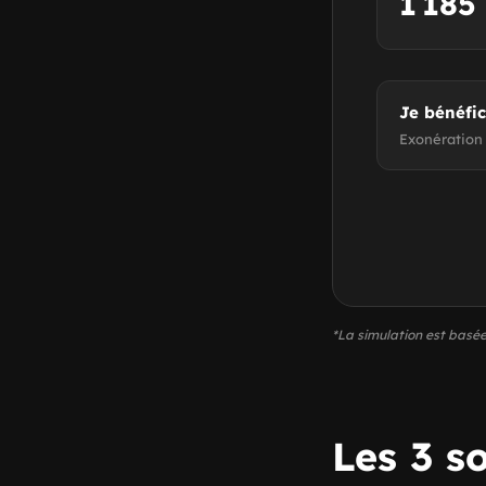
1 185
Je bénéfi
Exonération 
*La simulation est basée
Les 3 s