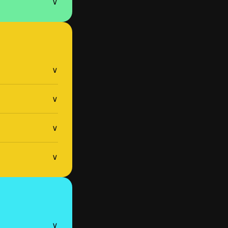
∨
∨
∨
∨
∨
∨