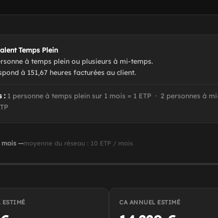
alent Temps Plein
ersonne à temps plein ou plusieurs à mi-temps.
spond à 151,67 heures facturées au client.
 :
1 personne à temps plein sur 1 mois = 1 ETP · 2 personnes à m
ETP
 mois —
moyenne du réseau : 10 ETP / mois
 ESTIMÉ
CA ANNUEL ESTIMÉ