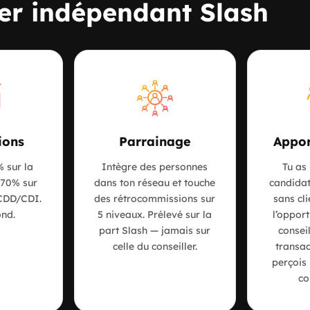
ler indépendant Slash
ions
Parrainage
Appor
 sur la
Intègre des personnes
Tu as 
 70% sur
dans ton réseau et touche
candidat
 CDD/CDI.
des rétrocommissions sur
sans cl
nd.
5 niveaux. Prélevé sur la
l’opport
part Slash — jamais sur
conseil
celle du conseiller.
transac
perçois 
co