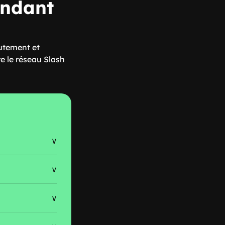
endant
rutement et
re le réseau Slash
∨
∨
∨