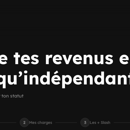
e tes revenus e
qu’indépendan
 ton statut
2
Mes charges
3
Les + Slash