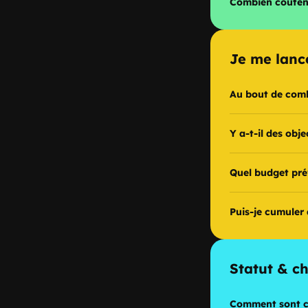
Combien coûtent 
Je me lanc
Au bout de comb
Y a-t-il des obje
Quel budget pré
Puis-je cumuler
Statut & c
Comment sont ca