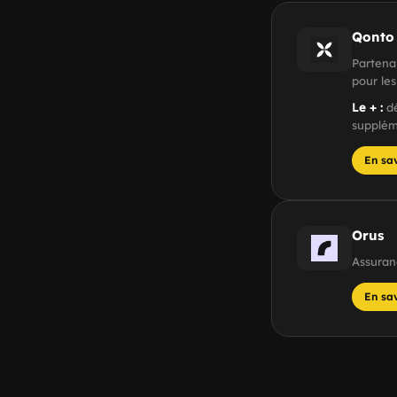
Qonto
Partena
pour les
Le + :
dé
supplém
En sa
Orus
Assuran
En sa