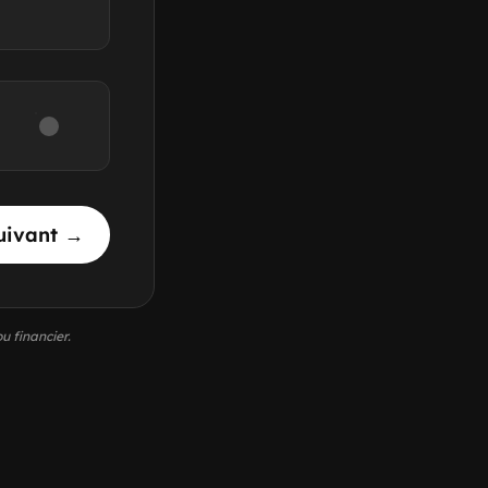
uivant →
u financier.