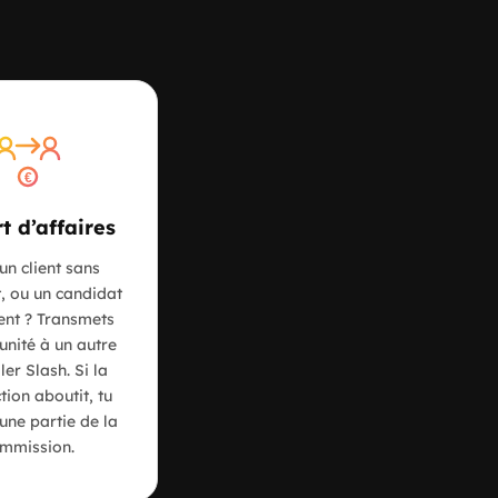
€
t d’affaires
un client sans
, ou un candidat
ient ? Transmets
unité à un autre
ler Slash. Si la
tion aboutit, tu
une partie de la
mmission.