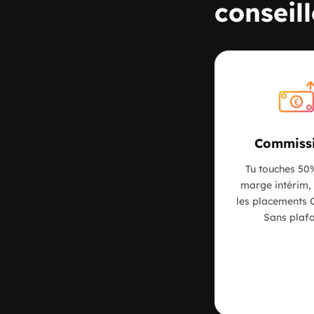
conseil
€
Commiss
Tu touches 50%
marge intérim,
les placements
Sans plafo