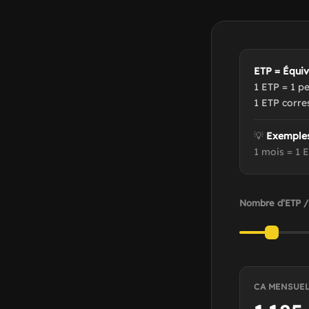
ETP = Équiv
1 ETP = 1 p
1 ETP corre
💡
Exemples
1 mois = 1 
Nombre d’ETP /
CA MENSUEL