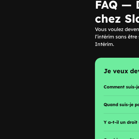
FAQ — D
chez Sl
Vous voulez deveni
l’intérim sans être
Intérim.
Je veux dev
Comment suis-j
Quand suis-je pa
Y a-t-il un droit