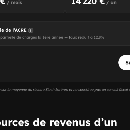
 €
14 220 €
/ mois
/ an
cie de l’ACRE
i
partielle de charges la 1ère année — taux réduit à 12,8%
S
 sur la moyenne du réseau Slash Intérim et ne constitue pas un conseil fiscal o
ources de revenus d’un