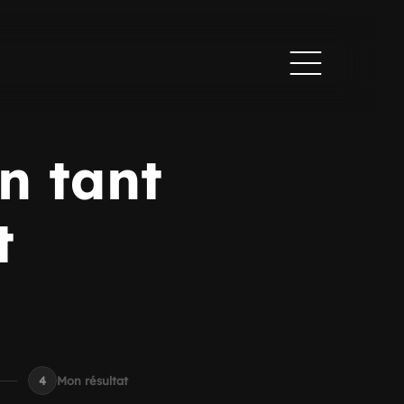
n tant
t
4
Mon résultat