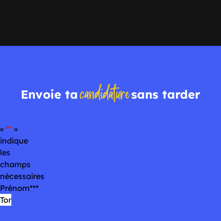
candidature
Envoie ta
sans tarder
«
*
»
indique
les
champs
nécessaires
Prénom
*