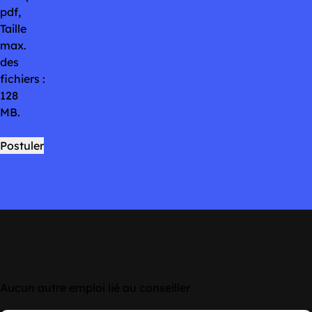
pdf,
Taille
max.
des
fichiers :
128
MB.
Aucun autre emploi lié au conseiller