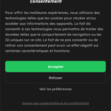
consentement
12.31 euros par heure
CDI
Pour offrir les meilleures expériences, nous utilisons des
technologies telles que les cookies pour stocker et/ou
accéder aux informations des appareils. Le fait de
consentir à ces technologies nous permettra de traiter des
données telles que le comportement de navigation ou les
Elagueur – H/F
ID uniques sur ce site. Le fait de ne pas consentir ou de
retirer son consentement peut avoir un effet négatif sur
Chelles (77500)
certaines caractéristiques et fonctions.
CDI
Accepter
Refuser
Voir les préférences
Boulanger – H/F
Bordeaux (33000)
Gestion des cookies
Politique de confidentialité