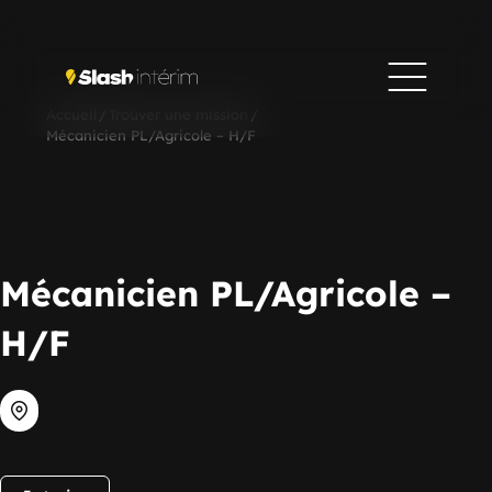
Accueil
/
Trouver une mission
/
Mécanicien PL/Agricole – H/F
Mécanicien PL/Agricole –
H/F