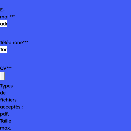
E-
mail
*
Téléphone
*
CV
*
Types
de
fichiers
acceptés :
pdf,
Taille
max.