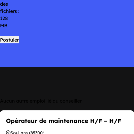
des
fichiers :
128
MB.
Aucun autre emploi lié au conseiller
Opérateur de maintenance H/F – H/F
Soullans (85300)