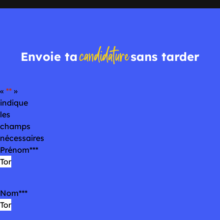
candidature
Envoie ta
sans tarder
«
*
»
indique
les
champs
nécessaires
Prénom
*
Nom
*