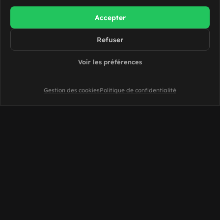
Accepter
Refuser
Voir les préférences
Gestion des cookies
Politique de confidentialité
conseiller Slash
Tu veux devenir
?
On t'explique tout
Échanger avec l'équipe Slash
Je souhaite être rappelé