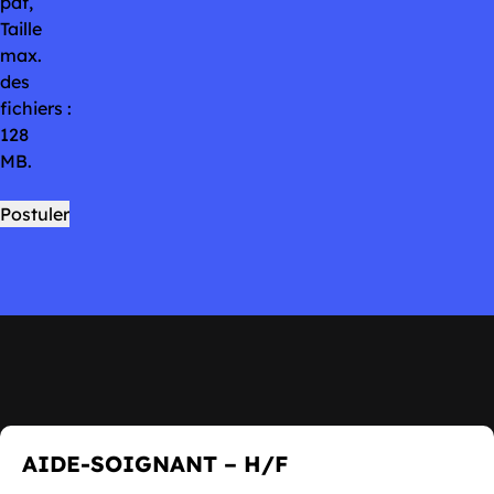
pdf,
Taille
max.
des
fichiers :
128
MB.
AIDE-SOIGNANT – H/F