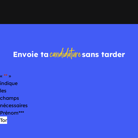
candidature
Envoie ta
sans tarder
«
*
»
indique
les
champs
nécessaires
Prénom
*