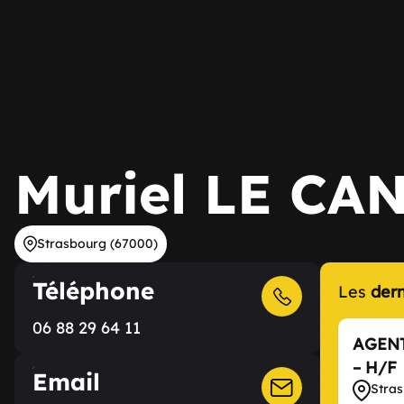
Muriel LE CA
Strasbourg (67000)
Téléphone
Les
der
06 88 29 64 11
AGENT
– H/F
Email
Stra