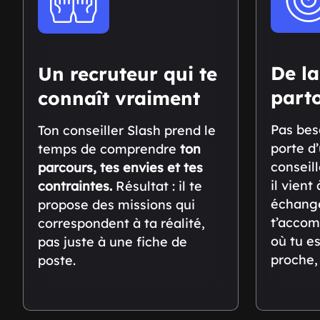
De la
Un recruteur qui te
part
connaît vraiment
Pas bes
Ton conseiller Slash prend le
porte d
temps de comprendre
ton
conseil
parcours, tes envies et tes
il vient
contraintes.
Résultat : il te
échange
propose des missions qui
t’accom
correspondent à ta réalité,
où tu es
pas juste à une fiche de
proche, 
poste.