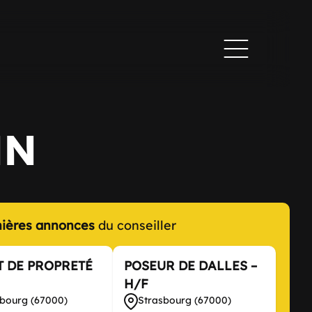
NN
nières annonces
du conseiller
 DE PROPRETÉ
POSEUR DE DALLES –
H/F
sbourg (67000)
Strasbourg (67000)