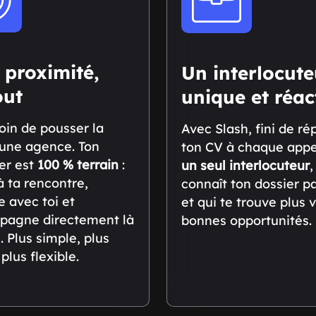
 proximité,
Un interlocute
out
unique et réac
oin de pousser la
Avec Slash, fini de ré
’une agence. Ton
ton CV à chaque appel
ler est
100 % terrain
:
un seul interlocuteur
,
 à ta rencontre,
connaît ton dossier p
 avec toi et
et qui te trouve plus v
pagne directement là
bonnes opportunités.
. Plus simple, plus
plus flexible.