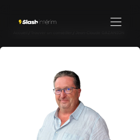
Accueil
/
Trouver un conseiller
/
Jean-Claude GAZANION