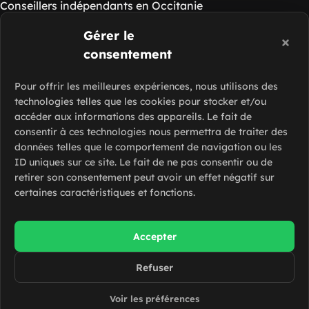
Conseillers indépendants en Occitanie
Conseillers indépendants en Pays de la Loire
Gérer le
Conseillers indépendants en Provence-Alpes-Côte d'Azur
consentement
Ressources de Slash Intérim
Voir nos guides
Pour offrir les meilleures expériences, nous utilisons des
technologies telles que les cookies pour stocker et/ou
Foire aux questions
accéder aux informations des appareils. Le fait de
Contacter Slash Intérim
consentir à ces technologies nous permettra de traiter des
données telles que le comportement de navigation ou les
Réseaux sociaux
ID uniques sur ce site. Le fait de ne pas consentir ou de
retirer son consentement peut avoir un effet négatif sur
certaines caractéristiques et fonctions.
Accepter
Refuser
© 2026 Slash intérim. Tous droits réservés
Mentions légales
Voir les préférences