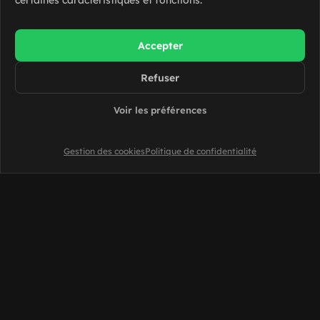
certaines caractéristiques et fonctions.
Accepter
Refuser
Voir les préférences
Gestion des cookies
Politique de confidentialité
conseiller Slash
Tu veux devenir
?
On t'explique tout
Échanger avec l'équipe Slash
Je souhaite être rappelé