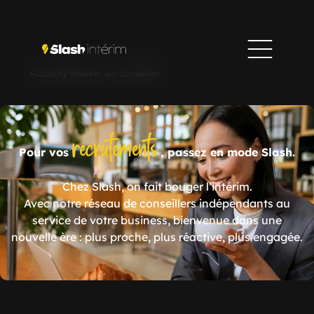
Accueil
/
Trouver un conseiller
recrutements
Pour vos
, passez en mode Slash.
Chez Slash, on fait bouger l’intérim.
Avec notre réseau de conseillers indépendants au
service de votre business, bienvenue dans une
nouvelle ère : plus proche, plus réactive, plus engagée.