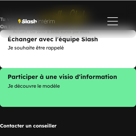
conseiller Slash
Tu veux devenir
?
On t'explique tout
Accueil
/
De 2250 à 3300 euros par mois
Échanger avec l'équipe Slash
Je souhaite être rappelé
Participer à une visio d'information
Je découvre le modèle
Contacter un conseiller