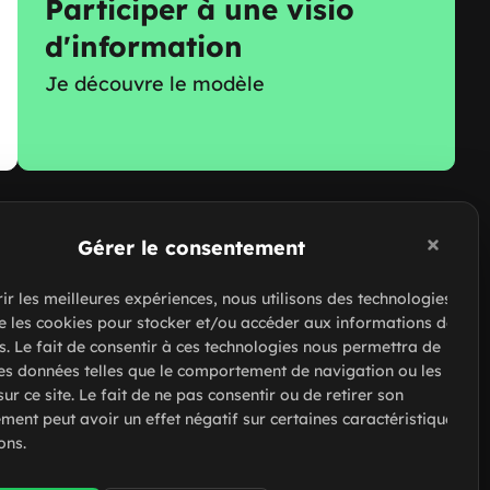
Participer à une visio
d'information
Je découvre le modèle
Ressources de Slash Intérim
Gérer le consentement
Voir nos guides
rir les meilleures expériences, nous utilisons des technologies
Foire aux questions
ue les cookies pour stocker et/ou accéder aux informations des
Contacter Slash Intérim
s. Le fait de consentir à ces technologies nous permettra de
des données telles que le comportement de navigation ou les ID
Réseaux sociaux
ur ce site. Le fait de ne pas consentir ou de retirer son
'Azur
ment peut avoir un effet négatif sur certaines caractéristiques
ons.