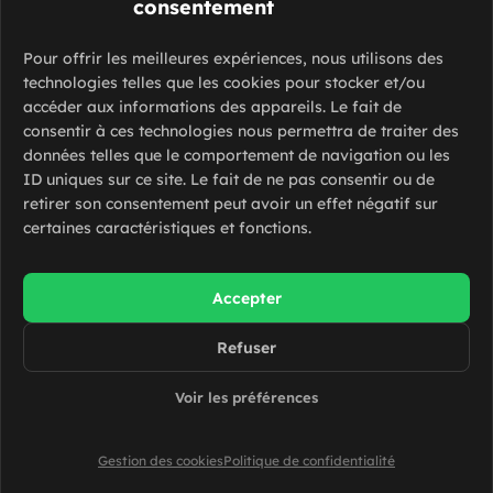
consentement
Ressources de Slash Intérim
Voir nos guides
Pour offrir les meilleures expériences, nous utilisons des
Foire aux questions
technologies telles que les cookies pour stocker et/ou
accéder aux informations des appareils. Le fait de
Contacter Slash Intérim
consentir à ces technologies nous permettra de traiter des
données telles que le comportement de navigation ou les
Réseaux sociaux
ID uniques sur ce site. Le fait de ne pas consentir ou de
retirer son consentement peut avoir un effet négatif sur
certaines caractéristiques et fonctions.
Accepter
Refuser
© 2026 Slash intérim. Tous droits réservés
Mentions légales
Voir les préférences
Politique de confidentialité
Gestion des cookies
Gestion des cookies
Politique de confidentialité