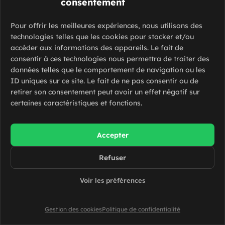
consentement
Pour offrir les meilleures expériences, nous utilisons des
technologies telles que les cookies pour stocker et/ou
Technicien Vitrage Automobile – H/F
accéder aux informations des appareils. Le fait de
consentir à ces technologies nous permettra de traiter des
Meaux (77100)
données telles que le comportement de navigation ou les
ID uniques sur ce site. Le fait de ne pas consentir ou de
12.31 euros par heure
CDI
retirer son consentement peut avoir un effet négatif sur
certaines caractéristiques et fonctions.
Accepter
Elagueur – H/F
Refuser
Chelles (77500)
Voir les préférences
CDI
Gestion des cookies
Politique de confidentialité