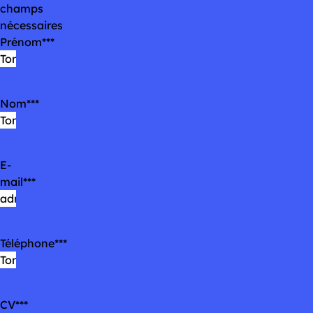
champs
nécessaires
Prénom
*
Nom
*
E-
mail
*
Téléphone
*
CV
*