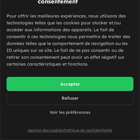
consentement
Bordeaux (33000)
Pour offrir les meilleures expériences, nous utilisons des
De 13 à 16 euros par heure
Intérim
technologies telles que les cookies pour stocker et/ou
accéder aux informations des appareils. Le fait de
consentir à ces technologies nous permettra de traiter des
données telles que le comportement de navigation ou les
ID uniques sur ce site. Le fait de ne pas consentir ou de
retirer son consentement peut avoir un effet négatif sur
Valet de chambre – H/F
certaines caractéristiques et fonctions.
Bordeaux (33000)
Accepter
De 12.31 à 13 euros par heure
Intérim
Refuser
Voir les préférences
Agent polyvalent en hôtellerie – H/F
Gestion des cookies
Politique de confidentialité
Carignan-de-Bordeaux (33360)