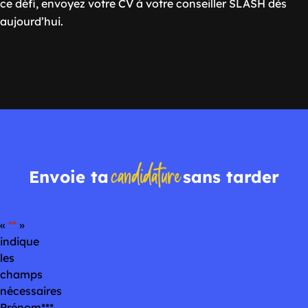
ce défi, envoyez votre CV à votre conseiller SLASH dès
aujourd’hui.
candidature
Envoie ta
sans tarder
«
*
»
indique
les
champs
nécessaires
Prénom
*