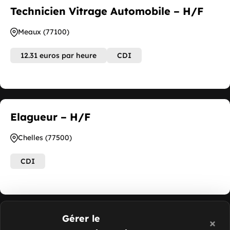
Technicien Vitrage Automobile – H/F
Meaux (77100)
12.31 euros par heure
CDI
Elagueur – H/F
Chelles (77500)
CDI
Gérer le
Boulanger – H/F